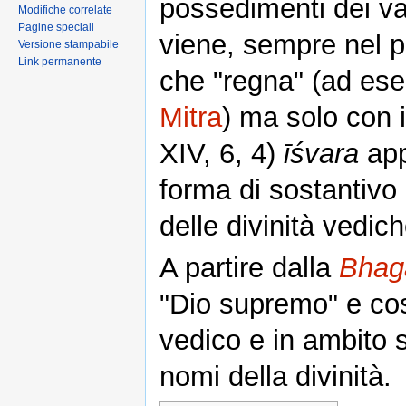
possedimenti dei v
Modifiche correlate
Pagine speciali
viene, sempre nel p
Versione stampabile
Link permanente
che "regna" (ad es
Mitra
) ma solo con i
XIV, 6, 4)
īśvara
app
forma di sostantivo
delle divinità vedich
A partire dalla
Bhag
"Dio supremo" e così
vedico e in ambito s
nomi della divinità.