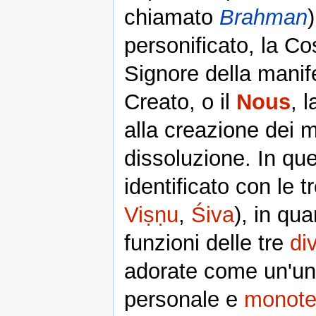
chiamato
Brahman
personificato, la C
Signore della manife
Creato, o il
Nous
, 
alla creazione dei m
dissoluzione. In qu
identificato con le 
Viṣṇu
,
Śiva
), in qu
funzioni delle tre
div
adorate come un'unic
personale e
monote