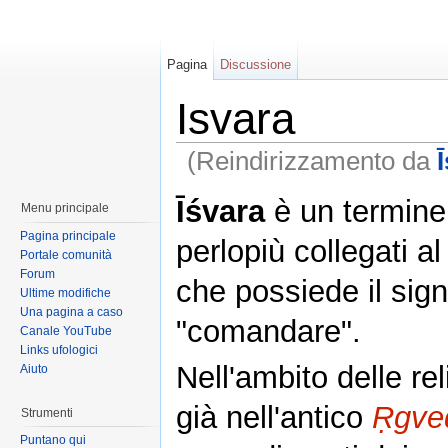
Pagina
Discussione
Isvara
(Reindirizzamento da
Īśvara
è un termin
Menu principale
Pagina principale
perlopiù collegati a
Portale comunità
Forum
che possiede il sign
Ultime modifiche
Una pagina a caso
"comandare".
Canale YouTube
Links ufologici
Nell'ambito delle reli
Aiuto
già nell'antico
Ṛgve
Strumenti
Puntano qui