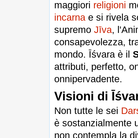
maggiori
religioni
mo
incarna
e si rivela 
supremo
Jīva
, l'An
consapevolezza, tra
mondo. Īśvara è il
attributi, perfetto, 
onnipervadente.
Visioni di Īśva
Non tutte le sei
Dar
è sostanzialmente u
non contempla la di