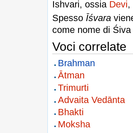
Ishvari, ossia
Devi
,
Spesso
Īśvara
viene
come nome di Śiva (
Voci correlate
Brahman
Ātman
Trimurti
Advaita Vedānta
Bhakti
Moksha