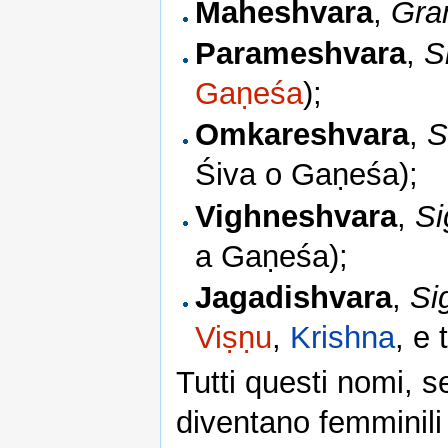
Maheshvara
,
Gra
Parameshvara
,
S
Gaṇeśa
);
Omkareshvara
,
S
Śiva o Gaṇeśa);
Vighneshvara
,
Si
a Gaṇeśa);
Jagadishvara
,
Si
Viṣṇu
,
Krishna
, e 
Tutti questi nomi, s
diventano femminili e