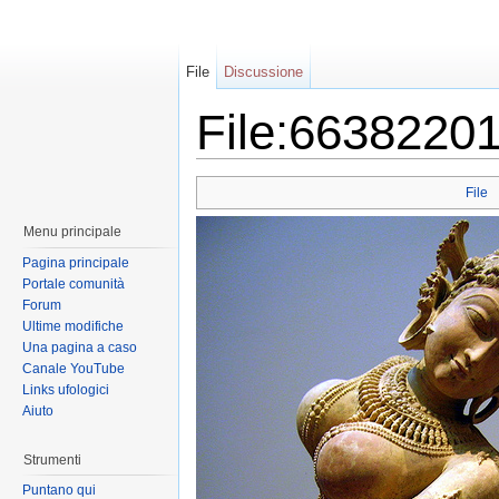
File
Discussione
File:6638220
File
Menu principale
Pagina principale
Portale comunità
Forum
Ultime modifiche
Una pagina a caso
Canale YouTube
Links ufologici
Aiuto
Strumenti
Puntano qui