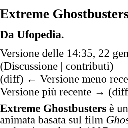
Extreme Ghostbuster
Da Ufopedia.
Versione delle 14:35, 22 ge
(
Discussione
|
contributi
)
(
diff
)
← Versione meno rece
Versione più recente → (diff
Extreme Ghostbusters
è u
animata
basata sul film
Ghos