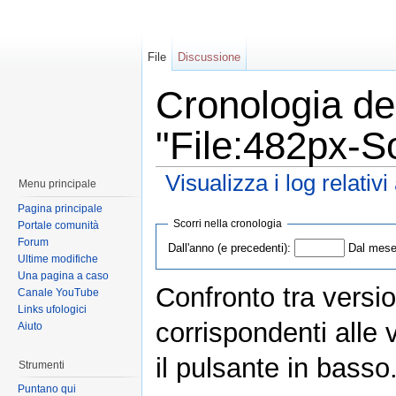
File
Discussione
Cronologia del
"File:482px-S
Visualizza i log relativ
Menu principale
Pagina principale
Scorri nella cronologia
Portale comunità
Forum
Dall'anno (e precedenti):
Dal mese 
Ultime modifiche
Una pagina a caso
Confronto tra versio
Canale YouTube
Links ufologici
corrispondenti alle 
Aiuto
il pulsante in basso
Strumenti
Puntano qui