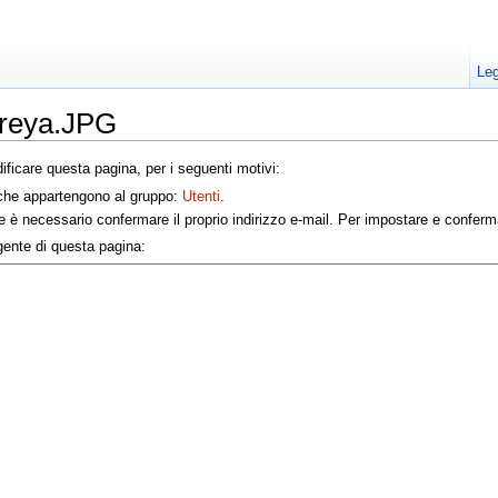
Leg
treya.JPG
ficare questa pagina, per i seguenti motivi:
i che appartengono al gruppo:
Utenti
.
ne è necessario confermare il proprio indirizzo e-mail. Per impostare e confermar
rgente di questa pagina: