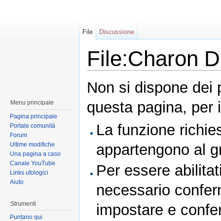
File
Discussione
File:Charon D
Non si dispone dei 
questa pagina, per i
Menu principale
Pagina principale
La funzione richies
Portale comunità
Forum
Ultime modifiche
appartengono al 
Una pagina a caso
Canale YouTube
Per essere abilitat
Links ufologici
Aiuto
necessario conferm
Strumenti
impostare e conferm
Puntano qui