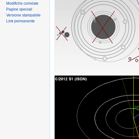
Modifiche correlate
Pagine speciali
Versione stampabile
Link permanente