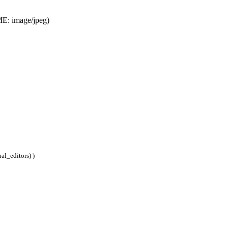
IME: image/jpeg)
)