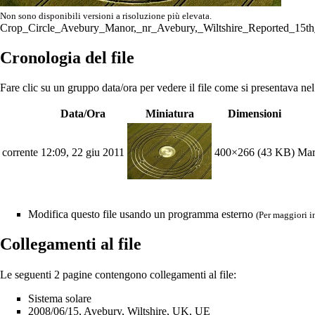
Non sono disponibili versioni a risoluzione più elevata.
Crop_Circle_Avebury_Manor,_nr_Avebury,_Wiltshire_Reported_15th
Cronologia del file
Fare clic su un gruppo data/ora per vedere il file come si presentava n
Data/Ora
Miniatura
Dimensioni
corrente
12:09, 22 giu 2011
400×266
(43 KB)
Mar
Modifica questo file usando un programma esterno
(Per maggiori i
Collegamenti al file
Le seguenti 2 pagine contengono collegamenti al file:
Sistema solare
2008/06/15, Avebury, Wiltshire, UK, UE