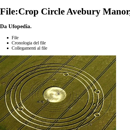
File:Crop Circle Avebury Manor,
Da Ufopedia.
File
Cronologia del file
Collegamenti al file