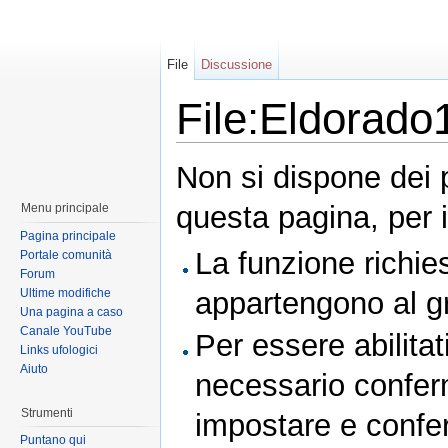
File
Discussione
File:Eldorado
Non si dispone dei 
questa pagina, per i
Menu principale
Pagina principale
La funzione richies
Portale comunità
Forum
Ultime modifiche
appartengono al 
Una pagina a caso
Canale YouTube
Per essere abilitat
Links ufologici
Aiuto
necessario conferm
Strumenti
impostare e conferm
Puntano qui