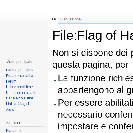
File
Discussione
File:Flag of 
Non si dispone dei 
questa pagina, per i
Menu principale
Pagina principale
La funzione richies
Portale comunità
Forum
Ultime modifiche
appartengono al 
Una pagina a caso
Canale YouTube
Per essere abilitat
Links ufologici
Aiuto
necessario conferm
Strumenti
impostare e conferm
Puntano qui