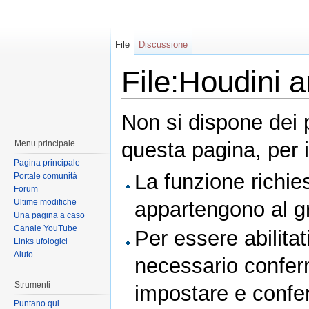
File
Discussione
File:Houdini a
Non si dispone dei 
questa pagina, per i
Menu principale
Pagina principale
La funzione richies
Portale comunità
Forum
Ultime modifiche
appartengono al 
Una pagina a caso
Canale YouTube
Per essere abilitat
Links ufologici
Aiuto
necessario conferm
Strumenti
impostare e conferm
Puntano qui