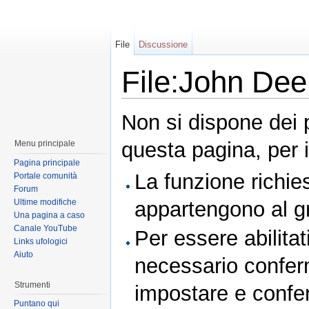
File
Discussione
File:John Dee 
Non si dispone dei 
questa pagina, per i
Menu principale
Pagina principale
La funzione richies
Portale comunità
Forum
Ultime modifiche
appartengono al 
Una pagina a caso
Canale YouTube
Per essere abilitat
Links ufologici
Aiuto
necessario conferm
Strumenti
impostare e conferm
Puntano qui