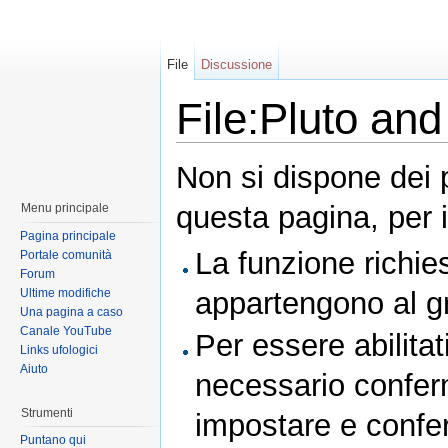
File
Discussione
File:Pluto and
Non si dispone dei 
questa pagina, per i
Menu principale
Pagina principale
La funzione richies
Portale comunità
Forum
Ultime modifiche
appartengono al 
Una pagina a caso
Canale YouTube
Per essere abilitat
Links ufologici
Aiuto
necessario conferm
Strumenti
impostare e conferm
Puntano qui