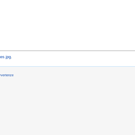
es.jpg
.
vvertenze