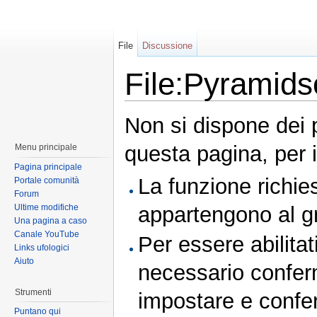
File
Discussione
File:Pyramidso
Non si dispone dei 
questa pagina, per i
Menu principale
Pagina principale
La funzione richies
Portale comunità
Forum
Ultime modifiche
appartengono al 
Una pagina a caso
Canale YouTube
Per essere abilitat
Links ufologici
Aiuto
necessario conferm
Strumenti
impostare e conferm
Puntano qui