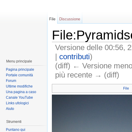
File
Discussione
File:Pyramidso
Versione delle 00:56, 2
|
contributi
)
Menu principale
(diff) ← Versione meno 
Pagina principale
più recente → (diff)
Portale comunità
Forum
Ultime modifiche
File
Una pagina a caso
Canale YouTube
Links ufologici
Aiuto
Strumenti
Puntano qui