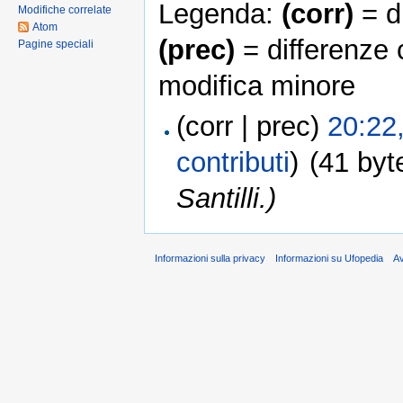
Legenda:
(corr)
= di
Modifiche correlate
Atom
(prec)
= differenze 
Pagine speciali
modifica minore
(corr | prec)
20:22
contributi
)
(41 byt
Santilli.)
Informazioni sulla privacy
Informazioni su Ufopedia
A