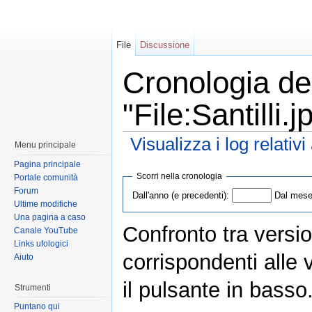
File
Discussione
Cronologia del
"File:Santilli.j
Visualizza i log relativ
Menu principale
Pagina principale
Scorri nella cronologia
Portale comunità
Forum
Dall'anno (e precedenti):
Dal mese 
Ultime modifiche
Una pagina a caso
Confronto tra versio
Canale YouTube
Links ufologici
corrispondenti alle 
Aiuto
il pulsante in basso
Strumenti
Puntano qui