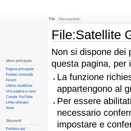
File
Discussione
File:Satellite
Non si dispone dei 
questa pagina, per i
Menu principale
Pagina principale
La funzione richies
Portale comunità
Forum
Ultime modifiche
appartengono al 
Una pagina a caso
Canale YouTube
Per essere abilitat
Links ufologici
Aiuto
necessario conferm
Strumenti
impostare e conferm
Puntano qui