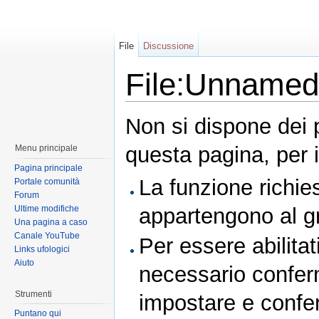
File
Discussione
File:Unnamed
Non si dispone dei 
questa pagina, per i
Menu principale
Pagina principale
La funzione richies
Portale comunità
Forum
Ultime modifiche
appartengono al 
Una pagina a caso
Canale YouTube
Per essere abilitat
Links ufologici
Aiuto
necessario conferm
Strumenti
impostare e conferm
Puntano qui