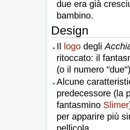
due era già cresci
bambino.
Design
Il
logo
degli
Acchi
ritoccato: il fantas
(o il numero "due")
Alcune caratteristi
predecessore (la pe
fantasmino
Slimer
per apparire più si
pellicola.