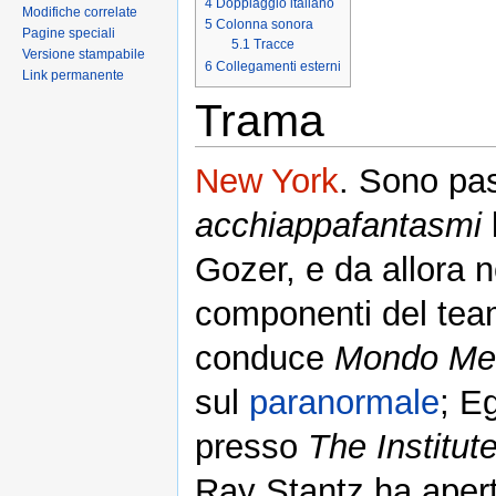
4
Doppiaggio italiano
Modifiche correlate
5
Colonna sonora
Pagine speciali
5.1
Tracce
Versione stampabile
6
Collegamenti esterni
Link permanente
Trama
New York
. Sono pas
acchiappafantasmi
Gozer, e da allora no
componenti del tea
conduce
Mondo Me
sul
paranormale
; E
presso
The Institu
Ray Stantz ha apert