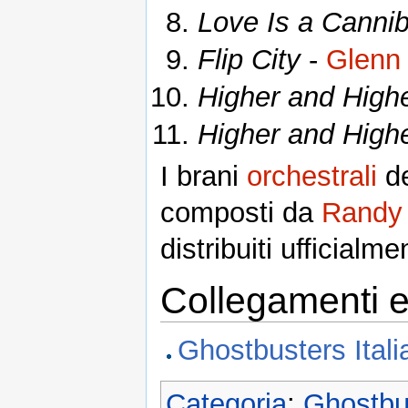
Love Is a Cannib
Flip City
-
Glenn
Higher and High
Higher and High
I brani
orchestrali
de
composti da
Randy
distribuiti ufficialm
Collegamenti e
Ghostbusters Italia
Categoria
:
Ghostbu