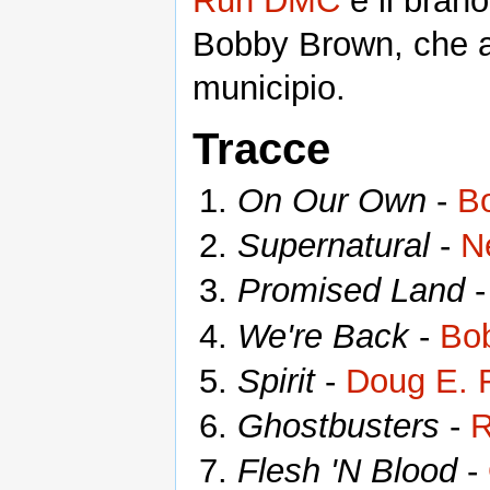
Run DMC
e il brano
Bobby Brown, che a
municipio.
Tracce
On Our Own
-
B
Supernatural
-
N
Promised Land
We're Back
-
Bo
Spirit
-
Doug E. 
Ghostbusters
-
R
Flesh 'N Blood
-