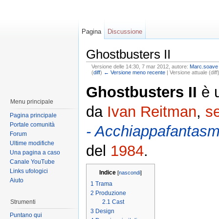
Pagina
Discussione
Ghostbusters II
Versione delle 14:30, 7 mar 2012, autore:
Marc.soave
(
diff
)
← Versione meno recente
| Versione attuale (diff
Ghostbusters II
è 
Menu principale
da
Ivan Reitman
,
s
Pagina principale
Portale comunità
- Acchiappafantasm
Forum
Ultime modifiche
del
1984
.
Una pagina a caso
Canale YouTube
Links ufologici
Indice
[
nascondi
]
Aiuto
1
Trama
2
Produzione
Strumenti
2.1
Cast
3
Design
Puntano qui