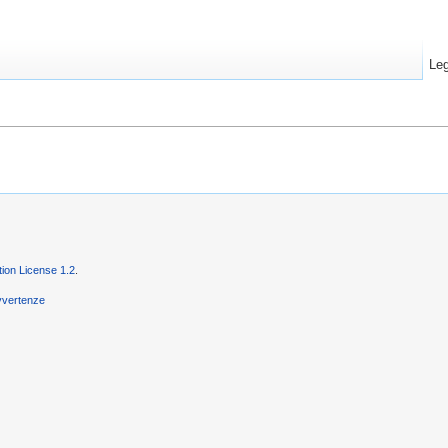
Leg
on License 1.2
.
vvertenze