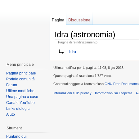
Pagina
Discussione
Idra (astronomia)
Pagina di reindirizzamento
Idra
Menu principale
Ultima modifica per la pagina: 11:08, 8 giu 2013.
Pagina principale
Questa pagina è stata letta 1.727 volte.
Portale comunità
Contenuti soggetti a licenza d'uso
GNU Free Documentati
Forum
Ultime modifiche
Informazioni sulla privacy
Informazioni su Ufopedia
A
Una pagina a caso
Canale YouTube
Links ufologici
Aiuto
Strumenti
Puntano qui