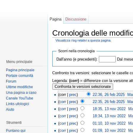
Pagina
Discussione
Cronologia delle modifi
Visualizza i log relativi a questa pagina.
Scorri nella cronologia
Dall'anno (e precedenti):
Dal mese 
Menu principale
Pagina principale
Confronto tra versioni: selezionare le caselle c
Portale comunità
Legenda:
(corr)
= differenze con la versione at
Forum
Ultime modifiche
Una pagina a caso
(corr |
prec
)
22:36, 26 feb 2025
Ma
Canale YouTube
(
corr
|
prec
)
22:35, 26 feb 2025
Ma
Links ufologici
(
corr
|
prec
)
18:35, 13 nov 2022
Ma
Aiuto
(
corr
|
prec
)
18:34, 13 nov 2022
Ma
Strumenti
(
corr
|
prec
)
01:10, 10 nov 2022
Ma
(
corr
|
prec
)
01:09, 10 nov 2022
Ma
Puntano qui