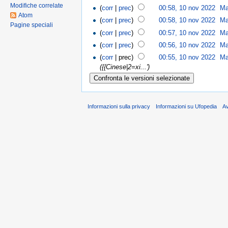
Modifiche correlate
(
corr
|
prec
)
00:58, 10 nov 2022
Ma
Atom
(
corr
|
prec
)
00:58, 10 nov 2022
Ma
Pagine speciali
(
corr
|
prec
)
00:57, 10 nov 2022
Ma
(
corr
|
prec
)
00:56, 10 nov 2022
Ma
(
corr
| prec)
00:55, 10 nov 2022
Ma
({{Cinese|2=xi...')
Informazioni sulla privacy
Informazioni su Ufopedia
A