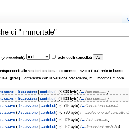
Leg
che di "Immortale"
(e precedenti):
Solo quelli cancellati
orrispondenti alle versioni desiderate e premere Invio o il pulsante in basso.
tuale,
(prec)
= differenze con la versione precedente,
m
= modifica minore
rc.soave
(
Discussione
|
contributi
)
(6.803 byte)
(
→
Voci correlate
)
rc.soave
(
Discussione
|
contributi
)
(6.803 byte)
(
→
Voci correlate
)
rc.soave
(
Discussione
|
contributi
)
(6.784 byte)
(
→
Concezione taoista
)
rc.soave
(
Discussione
|
contributi
)
(6.780 byte)
(
→
Evoluzione del concetto di
rc.soave
(
Discussione
|
contributi
)
(6.829 byte)
(
→
Voci correlate
)
rc.soave
(
Discussione
|
contributi
)
(6.842 byte)
(
→
Dimensioni mistiche
)