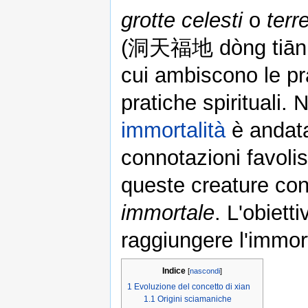
grotte celesti
o
terre
(洞天福地 dòng tiān fú 
cui ambiscono le pra
pratiche spirituali.
immortalità
è andata
connotazioni favoli
queste creature con
immortale
. L'obiett
raggiungere l'immorta
Indice
[
nascondi
]
1
Evoluzione del concetto di xian
1.1
Origini sciamaniche