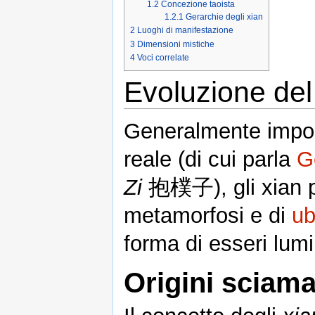
1.2
Concezione taoista
1.2.1
Gerarchie degli xian
2
Luoghi di manifestazione
3
Dimensioni mistiche
4
Voci correlate
Evoluzione del
Generalmente imposs
reale (di cui parla
G
Zi
抱樸子), gli xian p
metamorfosi e di
ub
forma di esseri lumi
Origini sciam