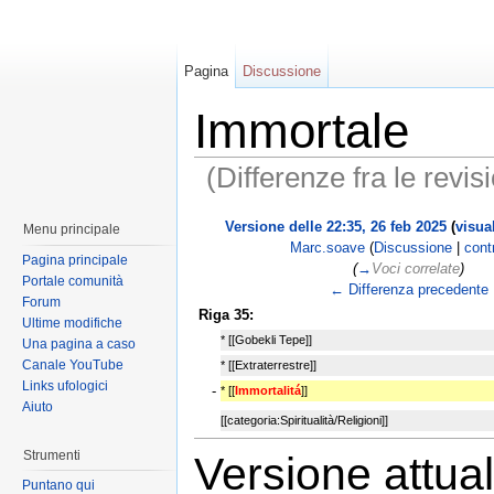
Pagina
Discussione
Immortale
(Differenze fra le revisi
Versione delle 22:35, 26 feb 2025
(
visua
Menu principale
Marc.soave
(
Discussione
|
contr
Pagina principale
(
→
Voci correlate
)
Portale comunità
← Differenza precedente
Forum
Riga 35:
Ultime modifiche
* [[Gobekli Tepe]]
Una pagina a caso
Canale YouTube
* [[Extraterrestre]]
Links ufologici
-
* [[
Immortalitá
]]
Aiuto
[[categoria:Spiritualità/Religioni]]
Strumenti
Versione attua
Puntano qui