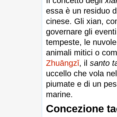
Il concetto degli
xia
essa è un residuo de
cinese. Gli xian, c
governare gli eventi
tempeste, le nuvole
animali mitici o com
Zhuāngzǐ
, il
santo t
uccello che vola ne
piumate e di un pes
marine.
Concezione ta