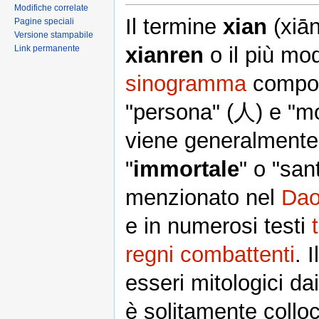
Modifiche correlate
Il termine
xian
(xiān
Pagine speciali
Versione stampabile
xianren
o il più m
Link permanente
sinogramma
compos
"persona" (人) e "m
viene generalmente
"
immortale
" o "san
menzionato nel
Dao
e in numerosi testi
regni combattenti
. 
esseri mitologici da
è solitamente colloc