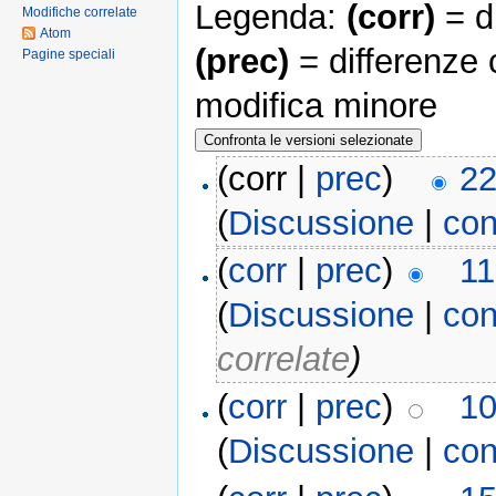
Legenda:
(corr)
= di
Modifiche correlate
Atom
(prec)
= differenze 
Pagine speciali
modifica minore
(corr |
prec
)
22
(
Discussione
|
con
(
corr
|
prec
)
11
(
Discussione
|
con
correlate
)
(
corr
|
prec
)
10
(
Discussione
|
con