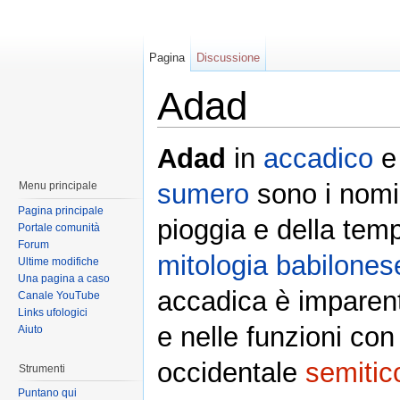
Pagina
Discussione
Adad
Adad
in
accadico
sumero
sono i nomi 
Menu principale
Pagina principale
pioggia e della tem
Portale comunità
Forum
mitologia babilones
Ultime modifiche
Una pagina a caso
accadica è imparen
Canale YouTube
Links ufologici
e nelle funzioni con 
Aiuto
occidentale
semitic
Strumenti
Puntano qui