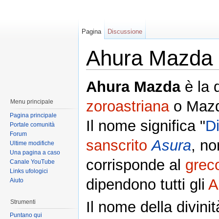
Pagina
Discussione
Ahura Mazda
Ahura Mazda
è la d
zoroastriana
o Mazde
Menu principale
Pagina principale
Il nome significa "
D
Portale comunità
Forum
sanscrito
Asura
, no
Ultime modifiche
Una pagina a caso
corrisponde al
grec
Canale YouTube
Links ufologici
dipendono tutti gli
A
Aiuto
Strumenti
Il nome della divini
Puntano qui