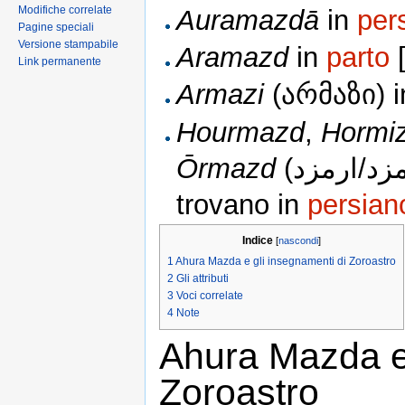
Modifiche correlate
Auramazdā
in
per
Pagine speciali
Versione stampabile
Aramazd
in
parto
[
Link permanente
Armazi
(არმაზი) 
Hourmazd
,
Hormi
Ōrmazd
(اورمزد/ارمزد) sono traslitterazioni che si
trovano in
persian
Indice
[
nascondi
]
1
Ahura Mazda e gli insegnamenti di Zoroastro
2
Gli attributi
3
Voci correlate
4
Note
Ahura Mazda e 
Zoroastro