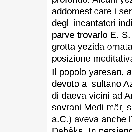
addomesticare i serp
degli incantatori in
parve trovarlo E. S
grotta yezida ornata
posizione meditativ
Il popolo yaresan, af
devoto al sultano A
di daeva vicini ad A
sovrani Medi mâr, s
a.C.) aveva anche l
Dahâka. In persiano