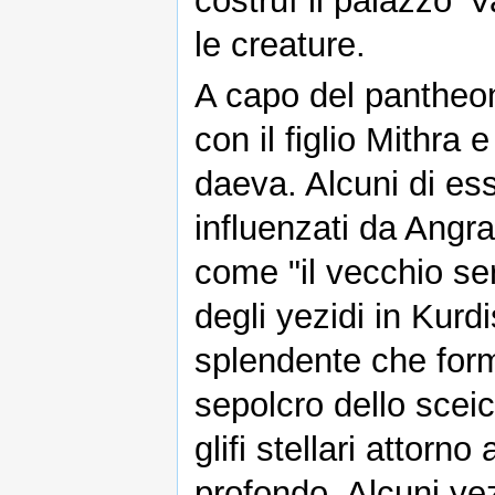
costruì il palazzo '
le creature.
A capo del pantheon
con il figlio Mithra 
daeva. Alcuni di es
influenzati da Angra
come "il vecchio se
degli yezidi in Kurd
splendente che form
sepolcro dello sceic
glifi stellari attorn
profondo. Alcuni yez