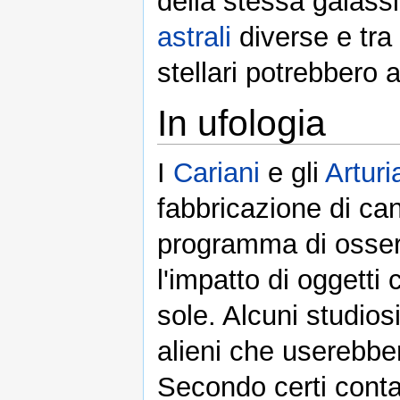
della stessa galassi
astrali
diverse e tra
stellari potrebbero 
In ufologia
I
Cariani
e gli
Arturi
fabbricazione di can
programma di osser
l'impatto di oggetti 
sole. Alcuni studios
alieni che userebber
Secondo certi contat