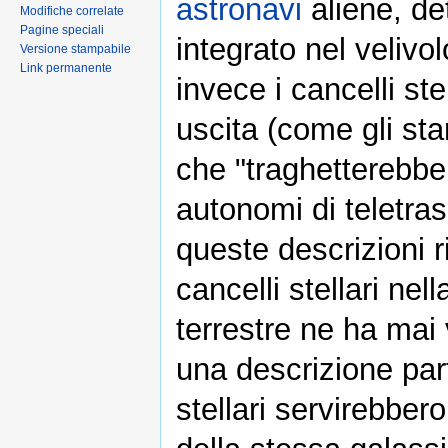
astronavi
aliene, de
Modifiche correlate
Pagine speciali
integrato nel velivo
Versione stampabile
Link permanente
invece i cancelli ste
uscita (come gli st
che "traghetterebber
autonomi di teletra
queste descrizioni 
cancelli stellari ne
terrestre ne ha mai
una descrizione parti
stellari servirebbero