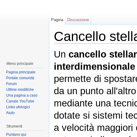
Pagina
Discussione
Cancello stell
Un
cancello stella
interdimensionale
Menu principale
Pagina principale
permette di sposta
Portale comunità
Forum
da un punto all'altr
Ultime modifiche
Una pagina a caso
mediante una tecni
Canale YouTube
Links ufologici
dotate si sistemi tec
Aiuto
a velocità maggiori
Strumenti
Puntano qui