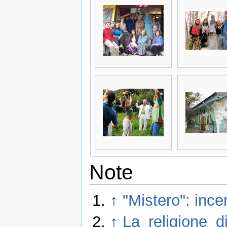
Note
↑
"Mistero": incen
↑
La_religione_