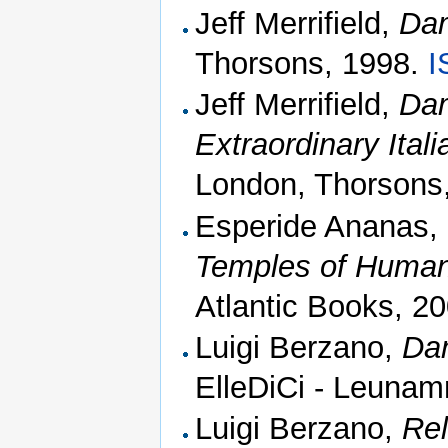
Jeff Merrifield,
Dam
Thorsons, 1998.
I
Jeff Merrifield,
Dam
Extraordinary Ital
London, Thorsons
Esperide Ananas, 
Temples of Human
Atlantic Books, 2
Luigi Berzano,
Da
ElleDiCi - Leunam
Luigi Berzano,
Rel