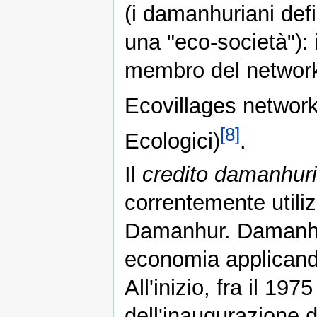
(i damanhuriani def
una "eco-società"):
membro del networ
Ecovillages network
[8]
Ecologici)
.
Il
credito damanhur
correntemente utiliz
Damanhur. Damanhur
economia applicando
All'inizio, fra il 19
dell'inaugurazione d