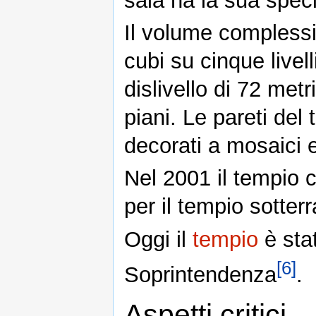
sala ha la sua spec
Il volume complessi
cubi su cinque livel
dislivello di 72 metr
piani. Le pareti del
decorati a mosaici e 
Nel 2001 il tempio 
per il tempio sotte
Oggi il
tempio
è stat
[6]
Soprintendenza
.
Aspetti critici