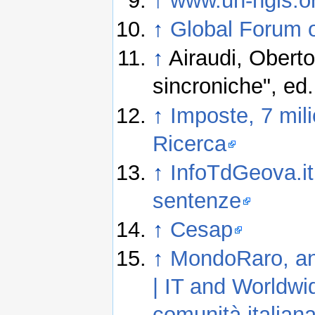
↑
www.un-ngls.o
↑
Global Forum 
↑
Airaudi, Oberto
sincroniche", ed.
↑
Imposte, 7 mili
Ricerca
↑
InfoTdGeova.it :
sentenze
↑
Cesap
↑
MondoRaro, an
| IT and Worldwi
comunità italiana