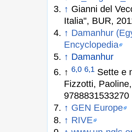
↑
Gianni del Vecc
Italia", BUR, 201
↑
Damanhur (Egyp
Encyclopedia
↑
Damanhur
6,0
6,1
↑
Sette e n
Fizzotti, Paoline
9788831533270
↑
GEN Europe
↑
RIVE