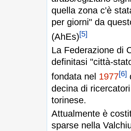
quella zona c'è sta
per giorni" da que
[5]
(AhEs)
La Federazione di 
definitasi "città-sta
[6]
fondata nel
1977
decina di ricercatori
torinese.
Attualmente è costit
sparse nella Valchi