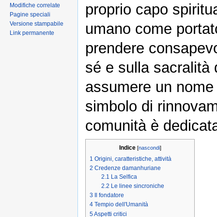
proprio capo spiritu
Modifiche correlate
Pagine speciali
Versione stampabile
umano come portatore
Link permanente
prendere consapevol
sé e sulla sacralità
assumere un nome di
simbolo di rinnovam
comunità è dedicata
Indice
[
nascondi
]
1
Origini, caratteristiche, attività
2
Credenze damanhuriane
2.1
La Selfica
2.2
Le linee sincroniche
3
Il fondatore
4
Tempio dell'Umanità
5
Aspetti critici