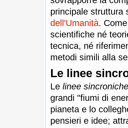
sovrapporre la comp
principale struttura 
dell'Umanità
. Come 
scientifiche né teor
tecnica, né riferimen
metodi simili alla se
Le linee sincr
Le
linee sincronich
grandi "fiumi di ene
pianeta e lo collegh
pensieri e idee; att