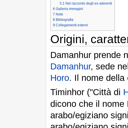
5.1
Nel racconto degli ex aderenti
6
Galleria immagini
7
Note
8
Bibliografia
9
Collegamenti esterni
Origini, caratter
Damanhur prende n
Damanhur
, sede ne
Horo
. Il nome della 
Timinhor ("Città di
H
dicono che il nome
arabo/egiziano sign
arabo/egiziano signif