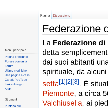
Pagina
Discussione
Federazione 
La
Federazione d
detta semplicemen
Menu principale
Pagina principale
dai suoi abitanti un
Portale comunità
Forum
spirituale, da alcun
Ultime modifiche
Una pagina a caso
[1]
[2]
[3]
Canale YouTube
setta
. È situ
Links ufologici
Aiuto
Piemonte
, a circa 
Strumenti
Valchiusella
, ai pie
Puntano qui