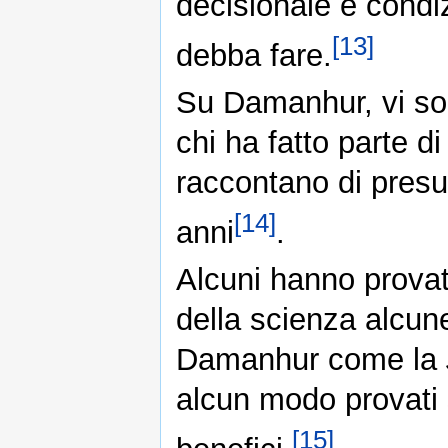
decisionale e condi
[13]
debba fare.
Su Damanhur, vi son
chi ha fatto parte d
raccontano di presunt
[14]
anni
.
Alcuni hanno provat
della scienza alcune 
Damanhur come la
alcun modo provati
[15]