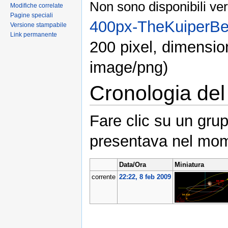
Non sono disponibili ver
Modifiche correlate
Pagine speciali
400px-TheKuiperBe
Versione stampabile
Link permanente
200 pixel, dimensio
image/png)
Cronologia del 
Fare clic su un grup
presentava nel mom
Data/Ora
Miniatura
corrente
22:22, 8 feb 2009