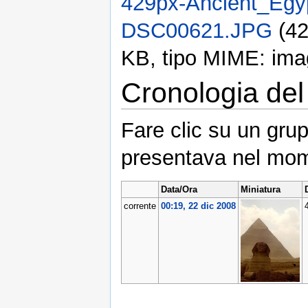
429px-Ancient_Egyp
DSC00621.JPG
‎ (4
KB, tipo MIME: ima
Cronologia del 
Fare clic su un grup
presentava nel mom
Data/Ora
Miniatura
corrente
00:19, 22 dic 2008