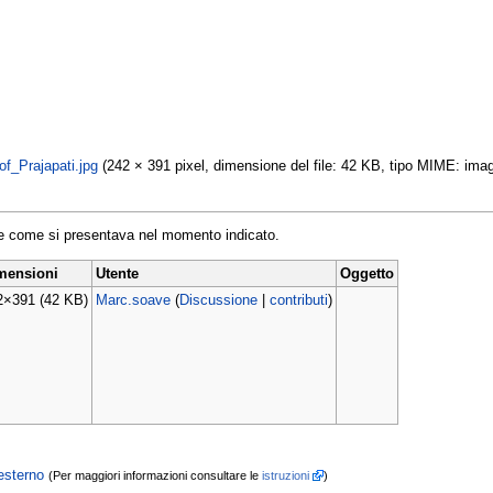
of_Prajapati.jpg
‎ (242 × 391 pixel, dimensione del file: 42 KB, tipo MIME: ima
ile come si presentava nel momento indicato.
mensioni
Utente
Oggetto
2×391
(42 KB)
Marc.soave
(
Discussione
|
contributi
)
esterno
(Per maggiori informazioni consultare le
istruzioni
)