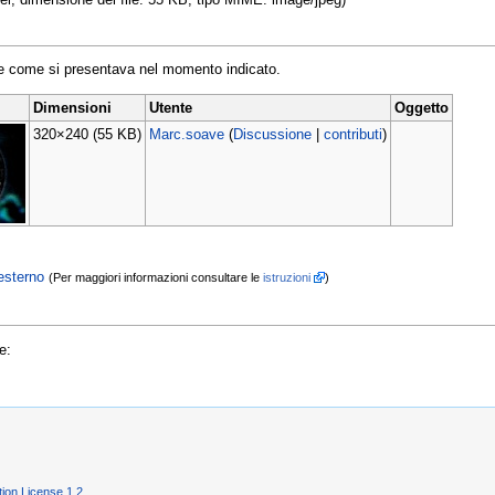
ile come si presentava nel momento indicato.
Dimensioni
Utente
Oggetto
320×240
(55 KB)
Marc.soave
(
Discussione
|
contributi
)
esterno
(Per maggiori informazioni consultare le
istruzioni
)
e:
on License 1.2
.