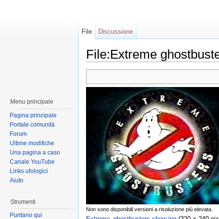
File
Discussione
File:Extreme ghostbust
Menu principale
Pagina principale
Portale comunità
Forum
Ultime modifiche
Una pagina a caso
Canale YouTube
Links ufologici
Aiuto
Strumenti
Non sono disponibili versioni a risoluzione più elevata.
Puntano qui
Extreme_ghostbusters-show.jpg
‎ (320 × 240 pi