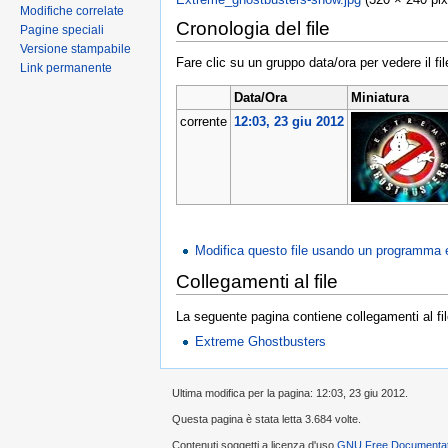
Modifiche correlate
Cronologia del file
Pagine speciali
Versione stampabile
Fare clic su un gruppo data/ora per vedere il f
Link permanente
Data/Ora
Miniatura
corrente
12:03, 23 giu 2012
Modifica questo file usando un programma 
Collegamenti al file
La seguente pagina contiene collegamenti al fil
Extreme Ghostbusters
Ultima modifica per la pagina: 12:03, 23 giu 2012.
Questa pagina è stata letta 3.684 volte.
Contenuti soggetti a licenza d'uso
GNU Free Documentati