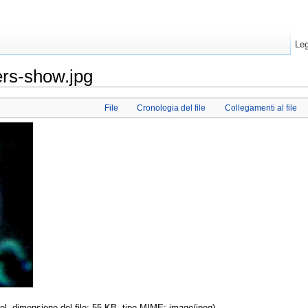
Leg
ers-show.jpg
File
Cronologia del file
Collegamenti al file
xel, dimensione del file: 55 KB, tipo MIME: image/jpeg)