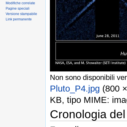
Modifiche correlate
Pagine speciali
Versione stampabile
Link permanente
Non sono disponibili ver
Pluto_P4.jpg
‎ (800 
KB, tipo MIME: ima
Cronologia del 