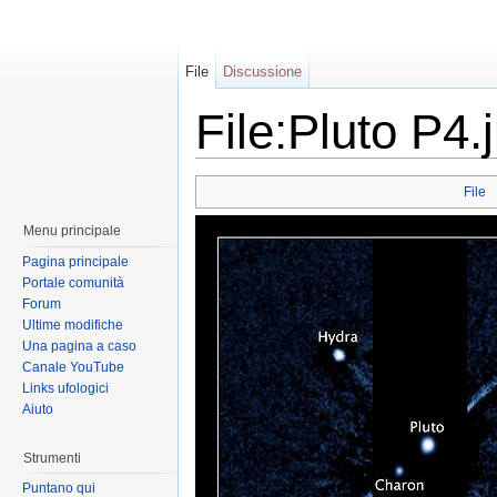
File
Discussione
File:Pluto P4.
File
Menu principale
Pagina principale
Portale comunità
Forum
Ultime modifiche
Una pagina a caso
Canale YouTube
Links ufologici
Aiuto
Strumenti
Puntano qui