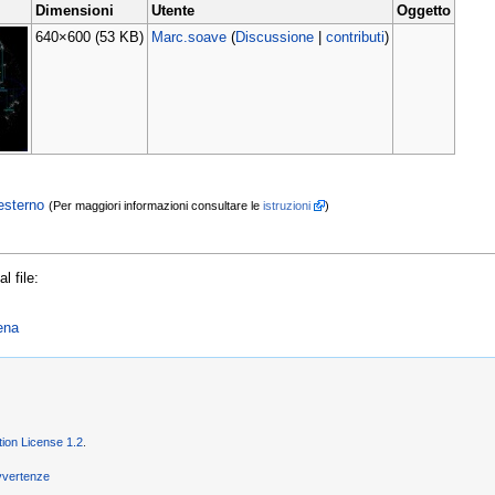
Dimensioni
Utente
Oggetto
640×600
(53 KB)
Marc.soave
(
Discussione
|
contributi
)
esterno
(Per maggiori informazioni consultare le
istruzioni
)
l file:
ena
on License 1.2
.
vvertenze