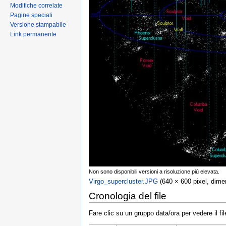
Modifiche correlate
Pagine speciali
Versione stampabile
Link permanente
Non sono disponibili versioni a risoluzione più elevata.
Virgo_supercluster.JPG
‎ (640 × 600 pixel, dim
Cronologia del file
Fare clic su un gruppo data/ora per vedere il f