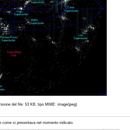
ensione del file: 53 KB, tipo MIME: image/jpeg)
ile come si presentava nel momento indicato.