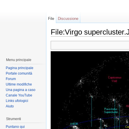
File
Discussione
File:Virgo supercluster
Menu principale
Pagina principale
Portale comunità
Forum
Ultime modifiche
Una pagina a caso
Canale YouTube
Links ufologici
Aiuto
Strumenti
Puntano qui