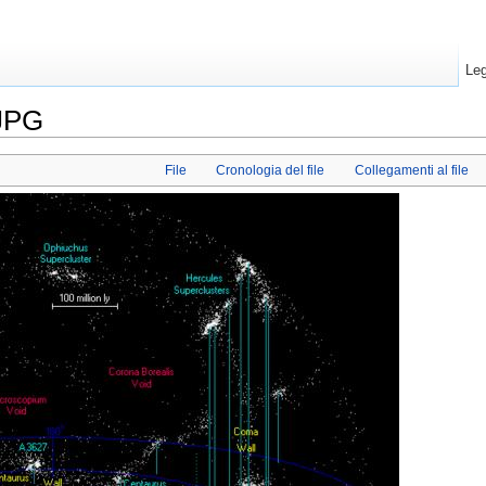
Leg
.JPG
File
Cronologia del file
Collegamenti al file