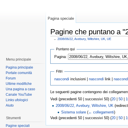
Pagina speciale
Pagine che puntano a "2
←
2008/06/22, Avebury, Wiltshire, UK, UE
Puntano qui
Pagina:
Menu principale
Pagina principale
Filtri
Portale comunità
Forum
nascondi
inclusioni |
nascondi
link |
nascond
Ultime modifiche
Una pagina a caso
Le seguenti pagine contengono dei collegamen
Canale YouTube
Vedi (precedenti 50 | successivi 50) (
20
|
50
|
1
Links ufologici
Aiuto
2008/06/22, Avebury, Wiltshire, UK
(redirec
Sistema solare
(
← collegamenti
)
Vedi (precedenti 50 | successivi 50) (
20
|
50
|
1
Strumenti
Pagine speciali