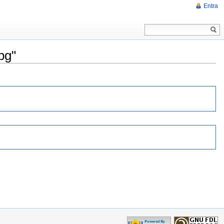
Entra
pg"