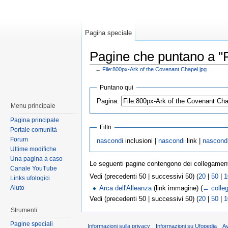
Pagina speciale
Pagine che puntano a "F
←
File:800px-Ark of the Covenant Chapel.jpg
Puntano qui
Pagina:
Menu principale
Pagina principale
Filtri
Portale comunità
Forum
nascondi
inclusioni |
nascondi
link |
nascond
Ultime modifiche
Una pagina a caso
Le seguenti pagine contengono dei collegamen
Canale YouTube
Vedi (precedenti 50 | successivi 50) (
20
|
50
|
1
Links ufologici
Aiuto
Arca dell'Alleanza
(link immagine)
(
← colle
Vedi (precedenti 50 | successivi 50) (
20
|
50
|
1
Strumenti
Pagine speciali
Informazioni sulla privacy
Informazioni su Ufopedia
A