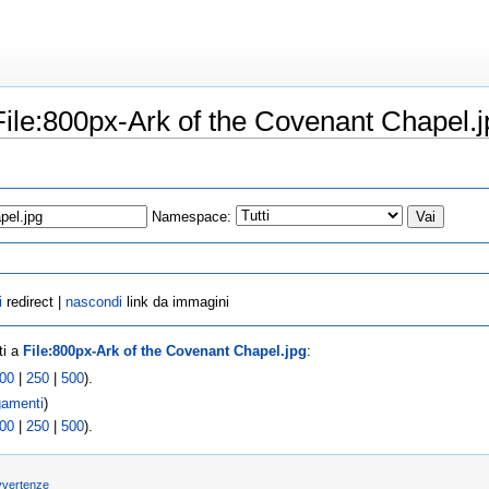
ile:800px-Ark of the Covenant Chapel.j
Namespace:
i
redirect |
nascondi
link da immagini
ti a
File:800px-Ark of the Covenant Chapel.jpg
:
00
|
250
|
500
).
gamenti
)
00
|
250
|
500
).
vvertenze