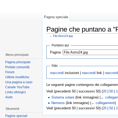
Pagina speciale
Pagine che puntano a "F
←
File:Astro24.jpg
Puntano qui
Pagina:
Menu principale
Pagina principale
Filtri
Portale comunità
Forum
nascondi
inclusioni |
nascondi
link |
nascond
Ultime modifiche
Una pagina a caso
Le seguenti pagine contengono dei collegamen
Canale YouTube
Vedi (precedenti 50 | successivi 50) (
20
|
50
|
1
Links ufologici
Aiuto
Sistema solare
(link immagine)
(
← collegam
Nemesis
(link immagine)
(
← collegamenti
)
Vedi (precedenti 50 | successivi 50) (
20
|
50
|
1
Strumenti
Pagine speciali