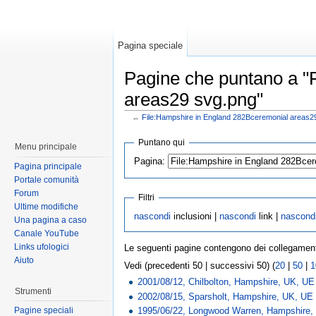
Pagina speciale
Pagine che puntano a "
areas29 svg.png"
←
File:Hampshire in England 282Bceremonial areas2
Puntano qui
Menu principale
Pagina:
Pagina principale
Portale comunità
Forum
Filtri
Ultime modifiche
nascondi
inclusioni |
nascondi
link |
nascond
Una pagina a caso
Canale YouTube
Links ufologici
Le seguenti pagine contengono dei collegamen
Aiuto
Vedi (precedenti 50 | successivi 50) (
20
|
50
|
1
2001/08/12, Chilbolton, Hampshire, UK, UE
Strumenti
2002/08/15, Sparsholt, Hampshire, UK, UE
1995/06/22, Longwood Warren, Hampshire,
Pagine speciali