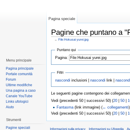
Pagina speciale
Pagine che puntano a "F
←
File:Hokusai yurei.jpg
Puntano qui
Pagina:
Menu principale
Pagina principale
Filtri
Portale comunità
Forum
nascondi
inclusioni |
nascondi
link |
nascond
Ultime modifiche
Una pagina a caso
Le seguenti pagine contengono dei collegamen
Canale YouTube
Vedi (precedenti 50 | successivi 50) (
20
|
50
|
1
Links ufologici
Aiuto
Fantasma
(link immagine)
(
← collegamenti
)
Vedi (precedenti 50 | successivi 50) (
20
|
50
|
1
Strumenti
Pagine speciali
Informazioni sulla privacy
Informazioni su Ufopedia
A