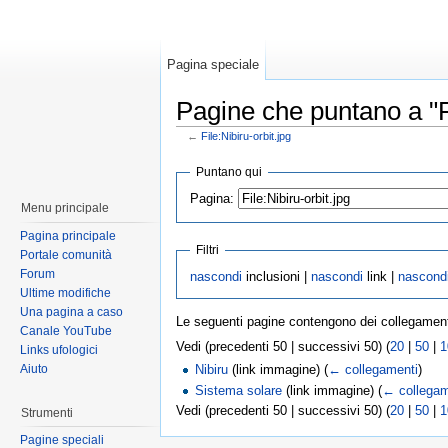
Pagina speciale
Pagine che puntano a "Fi
←
File:Nibiru-orbit.jpg
Puntano qui
Pagina:
Menu principale
Pagina principale
Filtri
Portale comunità
Forum
nascondi
inclusioni |
nascondi
link |
nascond
Ultime modifiche
Una pagina a caso
Le seguenti pagine contengono dei collegamen
Canale YouTube
Vedi (precedenti 50 | successivi 50) (
20
|
50
|
1
Links ufologici
Aiuto
Nibiru
(link immagine)
(
← collegamenti
)
Sistema solare
(link immagine)
(
← collegam
Vedi (precedenti 50 | successivi 50) (
20
|
50
|
1
Strumenti
Pagine speciali