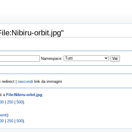
le:Nibiru-orbit.jpg"
Namespace:
i
redirect |
nascondi
link da immagini
ti a
File:Nibiru-orbit.jpg
:
00
|
250
|
500
).
enti
)
00
|
250
|
500
).