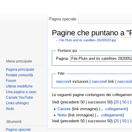
Pagina speciale
Pagine che puntano a "Fi
←
File:Pluto and its satellites 28200529.jpg
Puntano qui
Pagina:
Menu principale
Pagina principale
Filtri
Portale comunità
Forum
nascondi
inclusioni |
nascondi
link |
nascond
Ultime modifiche
Una pagina a caso
Le seguenti pagine contengono dei collegamen
Canale YouTube
Vedi (precedenti 50 | successivi 50) (
20
|
50
|
1
Links ufologici
Aiuto
Caronte
(link immagine)
(
← collegamenti
)
Notte
(link immagine)
(
← collegamenti
)
Vedi (precedenti 50 | successivi 50) (
20
|
50
|
1
Strumenti
Pagine speciali