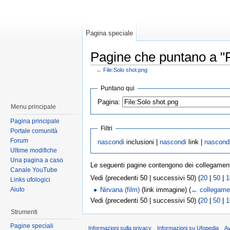
Pagina speciale
Pagine che puntano a "F
←
File:Solo shot.png
Puntano qui
Pagina:
Menu principale
Pagina principale
Filtri
Portale comunità
Forum
nascondi
inclusioni |
nascondi
link |
nascond
Ultime modifiche
Una pagina a caso
Le seguenti pagine contengono dei collegamen
Canale YouTube
Vedi (precedenti 50 | successivi 50) (
20
|
50
|
1
Links ufologici
Aiuto
Nirvana (film)
(link immagine)
(
← collegame
Vedi (precedenti 50 | successivi 50) (
20
|
50
|
1
Strumenti
Pagine speciali
Informazioni sulla privacy
Informazioni su Ufopedia
A