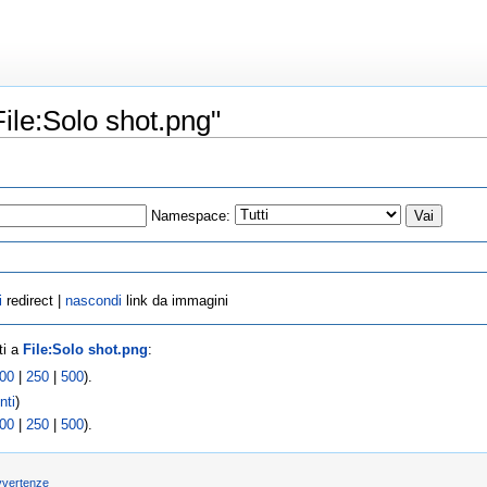
ile:Solo shot.png"
Namespace:
i
redirect |
nascondi
link da immagini
ti a
File:Solo shot.png
:
00
|
250
|
500
).
nti
)
00
|
250
|
500
).
vvertenze