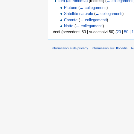
Idra (astronomia)
(redirect)
(
← collegamenti
Plutone
(
← collegamenti
)
Satellite naturale
(
← collegamenti
)
Caronte
(
← collegamenti
)
Notte
(
← collegamenti
)
Vedi (precedenti 50 | successivi 50) (
20
|
50
|
1
Informazioni sulla privacy
Informazioni su Ufopedia
A