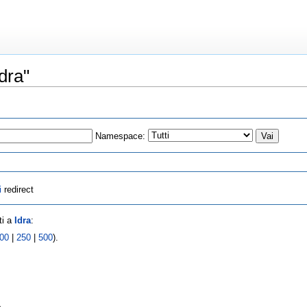
dra"
Namespace:
i
redirect
ti a
Idra
:
00
|
250
|
500
).