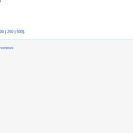
)
00
|
250
|
500
).
vvertenze