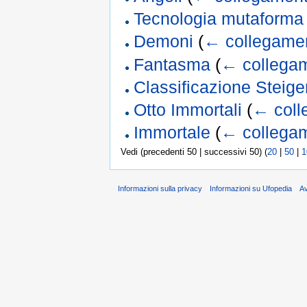
Tecnologia mutaforma
Demoni
(
← collegamen
Fantasma
(
← collegam
Classificazione Steige
Otto Immortali
(
← coll
Immortale
(
← collegam
Vedi (precedenti 50 | successivi 50) (
20
|
50
|
1
Informazioni sulla privacy
Informazioni su Ufopedia
A