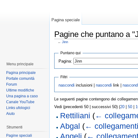
Pagina speciale
Pagine che puntano a "J
←
Jinn
Puntano qui
Pagina:
Menu principale
Pagina principale
Filtri
Portale comunità
Forum
nascondi
inclusioni |
nascondi
link |
nascond
Ultime modifiche
Una pagina a caso
Le seguenti pagine contengono dei collegamen
Canale YouTube
Vedi (precedenti 50 | successivi 50) (
20
|
50
|
1
Links ufologici
Aiuto
Rettiliani
(
← collegame
Abgal
(
← collegament
Strumenti
Angeli
(
← collegament
Pagine speciali