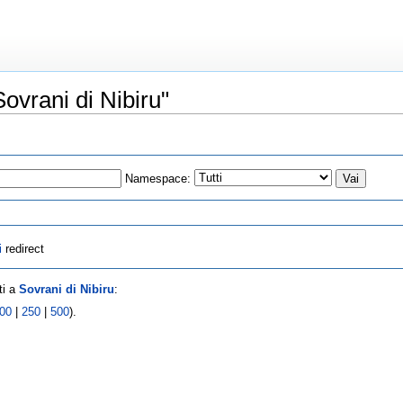
ovrani di Nibiru"
Namespace:
i
redirect
ti a
Sovrani di Nibiru
:
00
|
250
|
500
).