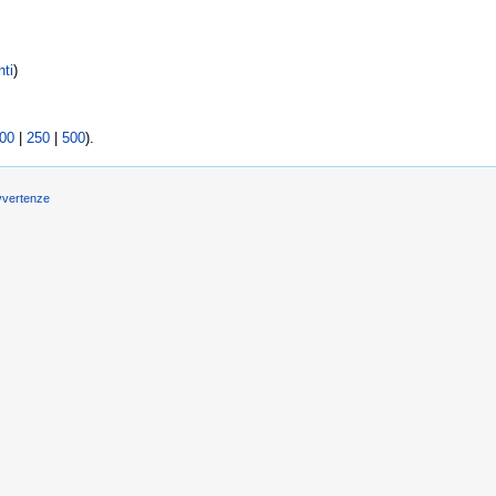
ti
)
00
|
250
|
500
).
vvertenze