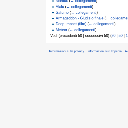
Marduk
(
← collegamenti
)
Alalu
(
← collegamenti
)
Saturno
(
← collegamenti
)
Armageddon - Giudizio finale
(
← collegamen
Deep Impact (film)
(
← collegamenti
)
Meteor
(
← collegamenti
)
Vedi (precedenti 50 | successivi 50) (
20
|
50
|
1
Informazioni sulla privacy
Informazioni su Ufopedia
A