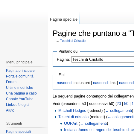
Pagina speciale
Pagine che puntano a "Te
←
Teschi di Cristallo
Puntano qui
Pagina:
Menu principale
Pagina principale
Filtri
Portale comunità
Forum
nascondi
inclusioni |
nascondi
link |
nascond
Ultime modifiche
Una pagina a caso
Le seguenti pagine contengono dei collegamen
Canale YouTube
Vedi (precedenti 50 | successivi 50) (
20
|
50
|
1
Links ufologici
Aiuto
Mitchell-Hedges
(redirect)
(
← collegamenti
)
Teschi di cristallo
(redirect)
(
← collegament
OOPArt
(
← collegamenti
)
Strumenti
Indiana Jones e il regno del teschio di cr
Pagine speciali