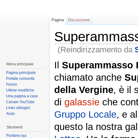
Pagina
Discussione
Superammass
(Reindirizzamento da
Il
Superammasso 
Menu principale
Pagina principale
chiamato anche
Su
Portale comunità
Forum
della Vergine
, è i
Ultime modifiche
Una pagina a caso
di
galassie
che conti
Canale YouTube
Links ufologici
Gruppo Locale
, e al
Aiuto
questo la nostra ga
Strumenti
Puntano qui