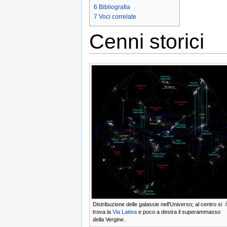
6
Bibliografia
7
Voci correlate
Cenni storici
Distribuzione delle galassie nell'Universo; al centro si
trova la
Via Lattea
e poco a destra il superammasso
della Vergine.