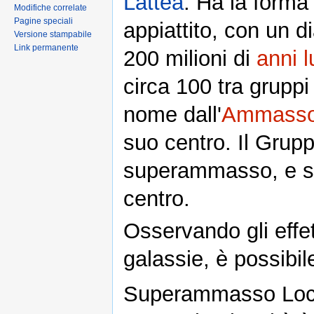
Lattea
. Ha la forma
Modifiche correlate
Pagine speciali
appiattito, con un d
Versione stampabile
Link permanente
200 milioni di
anni 
circa 100 tra gruppi
nome dall'
Ammasso 
suo centro. Il Grupp
superammasso, e si
centro.
Osservando gli effet
galassie, è possibil
Superammasso Loca