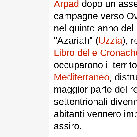
Arpad
dopo un asse
campagne verso Oves
nel quinto anno del
"Azariah" (
Uzzia
), 
Libro delle Cronach
occuparono il territ
Mediterraneo
, dist
maggior parte del r
settentrionali diven
abitanti vennero imp
assiro.