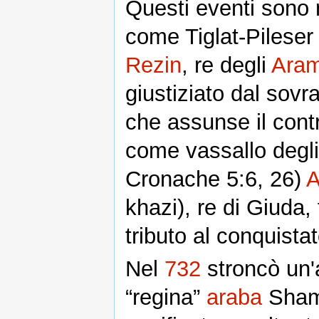
Questi eventi sono 
come Tiglat-Pileser
Rezin
, re degli
Aram
giustiziato dal sov
che assunse il contr
come vassallo degli 
Cronache 5:6, 26)
A
khazi), re di Giuda
tributo al conquista
Nel
732
stroncò un'a
“regina”
araba
Sham