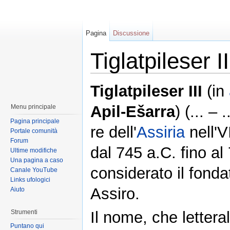
Pagina
Discussione
Tiglatpileser II
Tiglatpileser III
(in
Apil-Ešarra
) (... – 
Menu principale
Pagina principale
re dell'
Assiria
nell'V
Portale comunità
Forum
dal 745 a.C. fino al
Ultime modifiche
Una pagina a caso
considerato il fonda
Canale YouTube
Links ufologici
Assiro.
Aiuto
Strumenti
Il nome, che lettera
Puntano qui