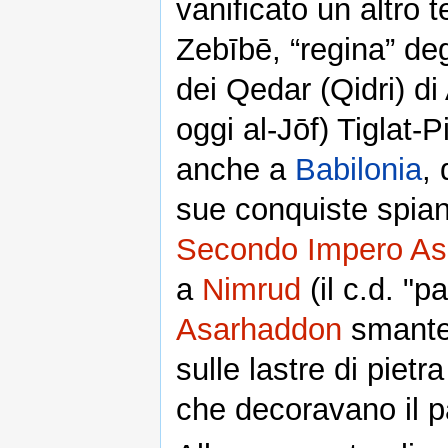
vanificato un altro 
Zebībē, “regina” deg
dei Qedar (Qidri) 
oggi al-Jōf) Tiglat-P
anche a
Babilonia
,
sue conquiste spian
Secondo Impero As
a
Nimrud
(il c.d. "p
Asarhaddon
smantell
sulle lastre di piet
che decoravano il p