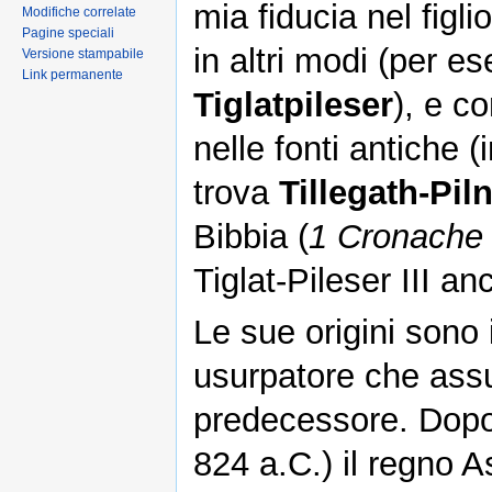
mia fiducia nel figli
Modifiche correlate
Pagine speciali
in altri modi (per 
Versione stampabile
Link permanente
Tiglatpileser
), e c
nelle fonti antiche (
trova
Tillegath-Pil
Bibbia (
1 Cronache
Tiglat-Pileser III 
Le sue origini sono 
usurpatore che assu
predecessore. Dopo
824 a.C.) il regno A