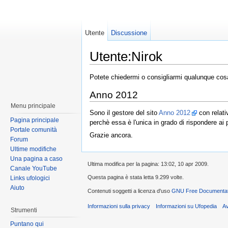
Utente
Discussione
Utente:Nirok
Potete chiedermi o consigliarmi qualunque cosa
Anno 2012
Menu principale
Sono il gestore del sito
Anno 2012
con relat
Pagina principale
perchè essa è l'unica in grado di rispondere ai p
Portale comunità
Grazie ancora.
Forum
Ultime modifiche
Una pagina a caso
Ultima modifica per la pagina: 13:02, 10 apr 2009.
Canale YouTube
Questa pagina è stata letta 9.299 volte.
Links ufologici
Aiuto
Contenuti soggetti a licenza d'uso
GNU Free Documentati
Informazioni sulla privacy
Informazioni su Ufopedia
A
Strumenti
Puntano qui