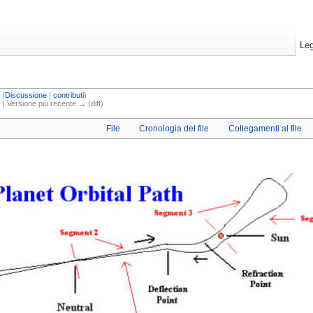
Leg
(
Discussione
|
contributi
)
 | Versione più recente → (diff)
File
Cronologia del file
Collegamenti al file