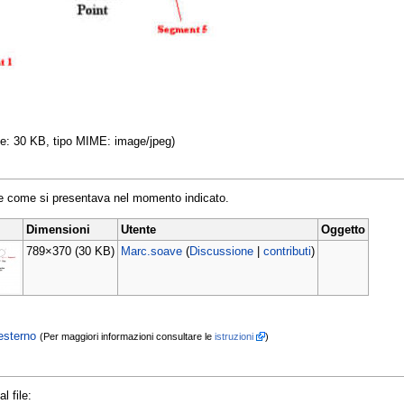
ile: 30 KB, tipo MIME: image/jpeg)
ile come si presentava nel momento indicato.
Dimensioni
Utente
Oggetto
789×370
(30 KB)
Marc.soave
(
Discussione
|
contributi
)
esterno
(Per maggiori informazioni consultare le
istruzioni
)
l file: